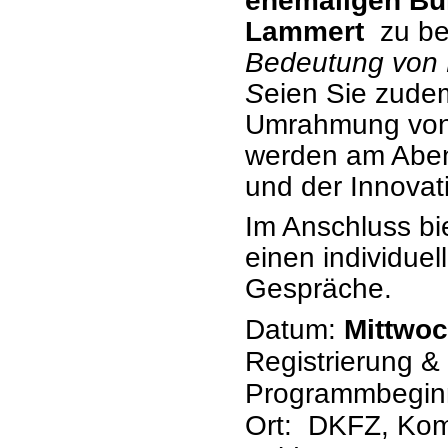
ehemaligen Bun
Lammert
zu be
Bedeutung von 
S
eien Sie zude
Umrahmung von B
werden am Aben
und der Innovat
Im Anschluss bi
einen individue
Gespräche.
Datum:
Mittwoc
Registrierung 
Programmbegin
Ort: DKFZ, Kom