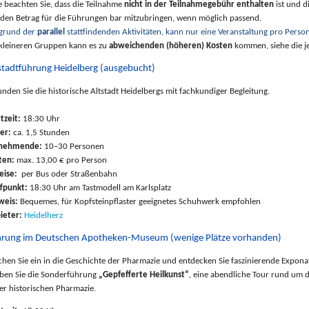
te beachten Sie, dass die Teilnahme
nicht in der Teilnahmegebühr enthalten
ist und d
, den Betrag für die Führungen bar mitzubringen, wenn möglich passend.
grund der
parallel
stattfindenden Aktivitäten, kann nur eine Veranstaltung pro Pers
 kleineren Gruppen kann es zu
abweichenden (höheren) Kosten
kommen, siehe die j
stadtführung Heidelberg (ausgebucht)
unden Sie die historische Altstadt Heidelbergs mit fachkundiger Begleitung.
rtzeit:
18:30 Uhr
er:
ca. 1,5 Stunden
lnehmende:
10–30 Personen
ten:
max. 13,00 € pro Person
eise:
per Bus oder Straßenbahn
ffpunkt:
18:30 Uhr am Tastmodell am Karlsplatz
weis:
Bequemes, für Kopfsteinpflaster geeignetes Schuhwerk empfohlen
ieter:
Heidelherz
rung im Deutschen Apotheken-Museum (wenige Plätze vorhanden)
chen Sie ein in die Geschichte der Pharmazie und entdecken Sie faszinierende Expona
eben Sie die Sonderführung
„Gepfefferte Heilkunst“
, eine abendliche Tour rund um
der historischen Pharmazie.