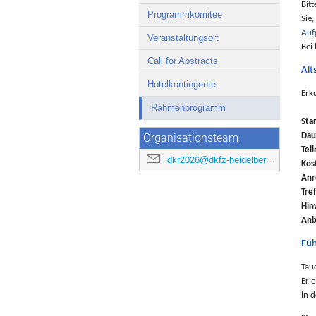
Bit
Programmkomitee
Sie
Auf
Veranstaltungsort
Bei
Call for Abstracts
Alt
Hotelkontingente
Erk
Rahmenprogramm
Sta
Dau
Organisationsteam
Tei
dkr2026@dkfz-heidelberg.de
Kos
Anr
Tre
Hin
Anb
Füh
Tau
Erl
in 