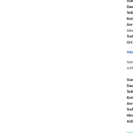
Sta
Dau
Tei
Kos
Anr
Alt
Tre
Ort
Wei
Gen
sch
Sta
Dau
Tei
Kos
Anr
Tre
Hin
Anb