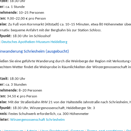
rtzeit:
18:30 Uhr
er:
ca. 1 Stunde
lnehmende:
10–25 Personen
ten:
9,00–22,00 € pro Person
eise:
Zu Fuß vom Kornmarkt (Altstadt) ca. 10–15 Minuten, etwa 80 Höhenmeter über
ernativ: bequeme Anfahrt mit der Bergbahn bis zur Station
Schloss
.
ffpunkt:
18:30 Uhr im Schlosshof
:
Deutsches Apotheken-Museum Heidelberg
nwanderung Schriesheim (ausgebucht)
ießen Sie eine geführte Wanderung durch die Weinberge der Region mit Verkostung un
lechtem Wetter findet die Weinprobe in Räumlichkeiten der Winzergenossenschaft in 
rtzeit:
18:30 Uhr
er:
ca. 3 Stunden
lnehmende:
8–20 Personen
ten:
34,50 € pro Person
eise:
Mit der Straßenbahn RNV 21 von der Haltestelle Jahnstraße nach Schriesheim, Ha
ffpunkt:
18:30 Uhr,
Winzergenossenschaft, Heidelberger Str. 3
weis:
Festes Schuhwerk erforderlich, ca. 300 Höhenmeter
ieter:
Winzergenossenschaft Schriesheim